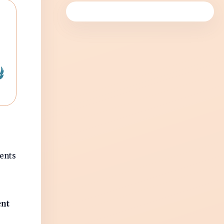
ients
nt