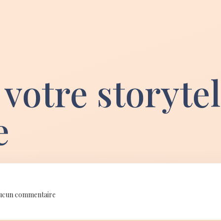
 votre storyte
e
cun commentaire