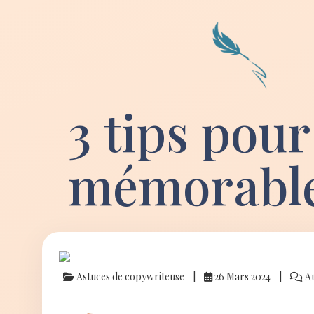
3 tips pour
mémorabl
Astuces de copywriteuse
26 Mars 2024
Au